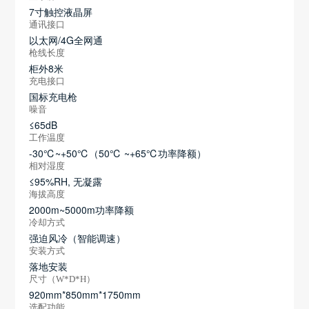
7寸触控液晶屏
通讯接口
以太网/4G全网通
枪线长度
柜外8米
充电接口
国标充电枪
噪音
≤65dB
工作温度
-30℃~+50℃（50℃ ~+65℃功率降额）
相对湿度
≤95%RH, 无凝露
海拔高度
2000m~5000m功率降额
冷却方式
强迫风冷（智能调速）
安装方式
落地安装
尺寸（W*D*H）
920mm*850mm*1750mm
选配功能